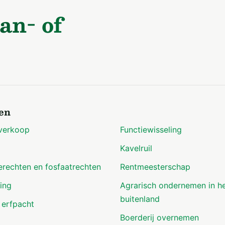
an- of
en
verkoop
Functiewisseling
Kavelruil
erechten en fosfaatrechten
Rentmeesterschap
ing
Agrarisch ondernemen in h
buitenland
 erfpacht
Boerderij overnemen