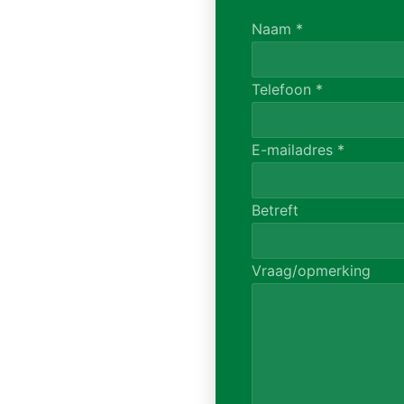
Naam
*
Telefoon
*
E-mailadres
*
Betreft
Vraag/opmerking