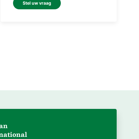
Stel uw vraag
aan
national