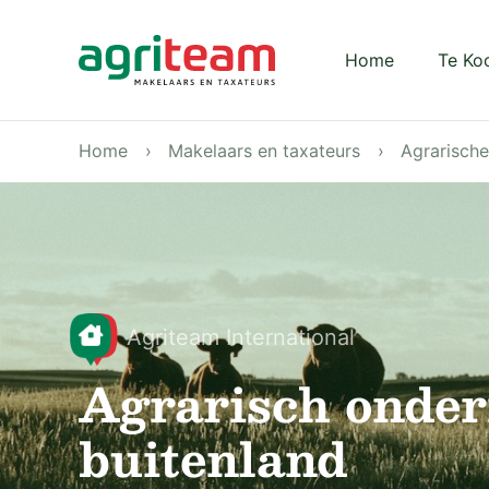
Darkmode: Off
Home
Te Ko
Home
Makelaars en taxateurs
Agrarisch
Agriteam International
Agrarisch onder
buitenland