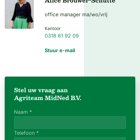
Alice Brouwer-Schutte
office manager ma/wo/vrij
Kantoor
0318 61 92 09
Stuur e-mail
Stel uw vraag aan
Agriteam MidNed B.V.
Naam
*
Telefoon
*