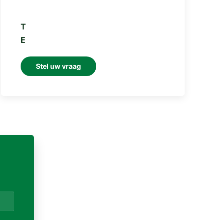
T
E
Stel uw vraag