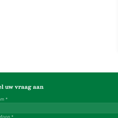
el uw vraag aan
am
*
efoon
*