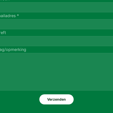
ailadres
*
reft
ag/opmerking