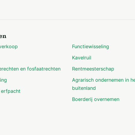
en
verkoop
Functiewisseling
Kavelruil
erechten en fosfaatrechten
Rentmeesterschap
ing
Agrarisch ondernemen in h
buitenland
 erfpacht
Boerderij overnemen