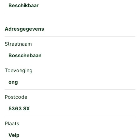
Beschikbaar
dubbele poort afgesloten. Vanaf de dubbele poort is
er een gedeelte van circa 70 m. x 5,5 m. beklinkerd.
Adresgegevens
Straatnaam
Bosschebaan
Toevoeging
ong
Postcode
5363 SX
Plaats
Velp