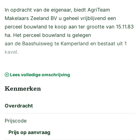
In opdracht van de eigenaar, biedt AgriTeam
Makelaars Zeeland BV u geheel vrijblijvend een
perceel bouwland te koop aan ter grootte van 15.11.83
ha. Het perceel bouwland is gelegen
aan de Baashuisweg te Kamperland en bestaat uit 1
kavel.
Voor uitgebreide informatie raadpleeg de brochure die
Lees volledige omschrijving
op verzoek per email aan u wordt verzonden.
Kenmerken
Vraagprijs en levering
Overdracht
De vraagprijs is op aanvraag en bedraagt kosten
koper. Het tijdstip van juridische- en feitelijke levering
Prijscode
is in onderling overleg overeen te komen. Voor meer
Prijs op aanvraag
informatie en/of het maken van een afspraak voor een