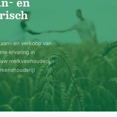
an- en
risch
n aan- en verkoop van
me ervaring in
n uw melkveehouderij,
rkenshouderij!