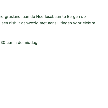
end grasland, aan de Heerlesebaan te Bergen op
 een nishut aanwezig met aansluitingen voor elektra
2.30 uur in de middag
, groot 99.605 m²
, groot, 385 m².