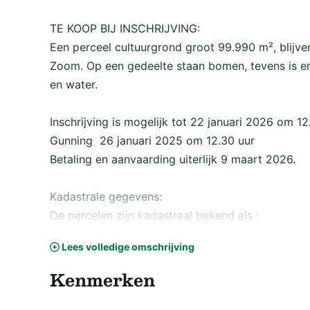
TE KOOP BIJ INSCHRIJVING:
Een perceel cultuurgrond groot 99.990 m², blijv
Zoom. Op een gedeelte staan bomen, tevens is er
en water.
Inschrijving is mogelijk tot 22 januari 2026 om 1
Gunning 26 januari 2025 om 12.30 uur
Betaling en aanvaarding uiterlijk 9 maart 2026.
Kadastrale gegevens:
De percelen zijn kadastraal bekend als :
Gemeente Bergen op Zoom, sectie L, nummer 132
Lees volledige omschrijving
Gemeente Bergen op Zoom, sectie L, nummer 324
Kenmerken
Algemene gegevens:
* Grondsoort: Zand.