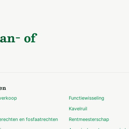
an- of
en
verkoop
Functiewisseling
Kavelruil
erechten en fosfaatrechten
Rentmeesterschap