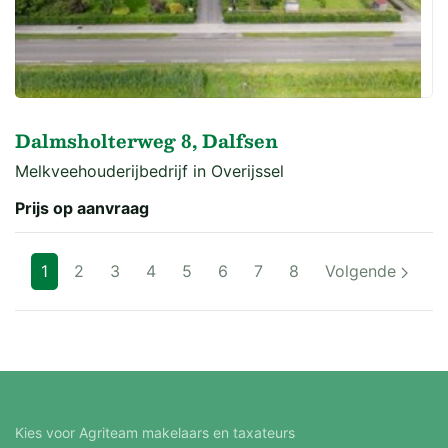
Dalmsholterweg 8, Dalfsen
Melkveehouderijbedrijf in Overijssel
Prijs op aanvraag
1
2
3
4
5
6
7
8
Volgende
Kies voor Agriteam makelaars en taxateurs