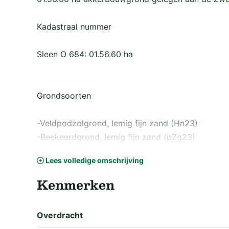
Kadastraal nummer
Sleen O 684: 01.56.60 ha
Grondsoorten
-Veldpodzolgrond, lemig fijn zand (Hn23)
-Beekeerdgrond, lemig fijn zand (pZg23)
Lees volledige omschrijving
Waterschapslasten
Kenmerken
De waterschapslasten bedragen ca. € 82,22 (aan
Overdracht