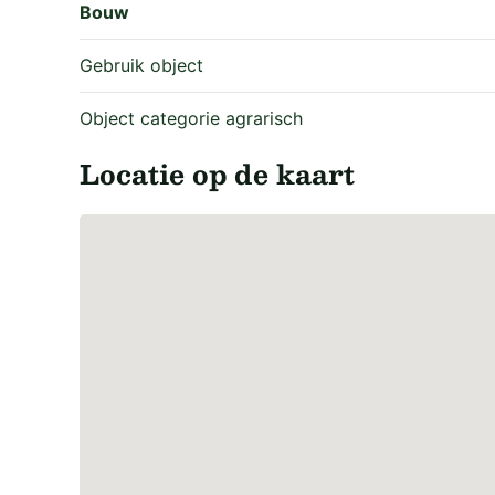
Bouw
In de vraagprijs zijn geen productierechten begre
Gebruik object
Object categorie agrarisch
Locatie op de kaart