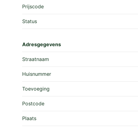
Prijscode
Herinrichtingsrenten
Status
Er is geen herinrichtingsrente aanwezig op dit per
Adresgegevens
Publiekrechtelijke beperkingen
Straatnaam
Er zijn geen publiekrechtelijke beperkingen aanwe
Huisnummer
Toevoeging
Zakelijke rechten
Postcode
Geen zakelijke rechten bekend bij opdrachtgever
Plaats
Productierechten