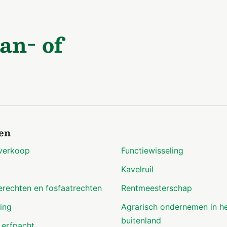
an- of
en
verkoop
Functiewisseling
Kavelruil
erechten en fosfaatrechten
Rentmeesterschap
ing
Agrarisch ondernemen in h
buitenland
 erfpacht