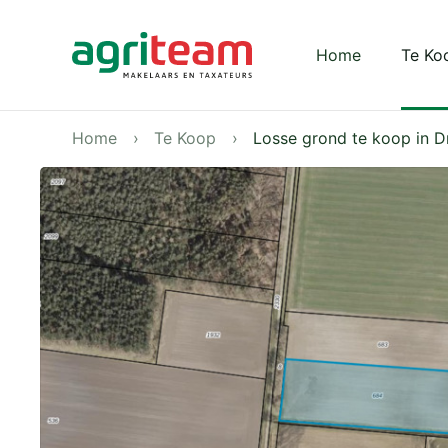
Darkmode: Off
Home
Te Ko
Home
Te Koop
Losse grond te koop in D