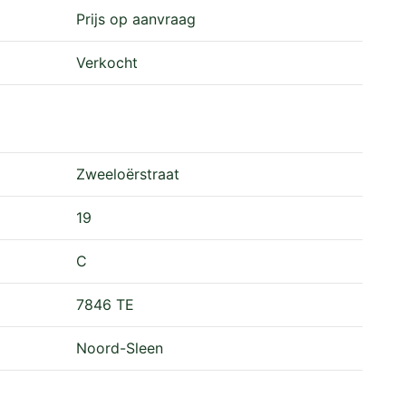
Prijs op aanvraag
Verkocht
ceel.
Zweeloërstraat
zig op dit kadastrale perceel
19
C
7846 TE
Noord-Sleen