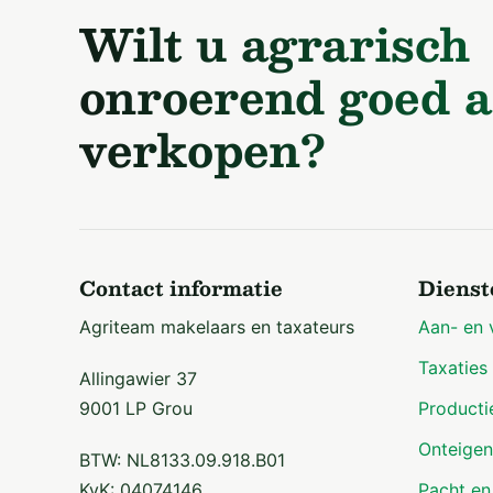
Wilt u agrarisch
onroerend goed a
verkopen?
Contact informatie
Dienst
Agriteam makelaars en taxateurs
Aan- en 
Taxaties
Allingawier 37
9001 LP Grou
Producti
Onteigen
BTW: NL8133.09.918.B01
KvK: 04074146
Pacht en