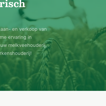
risch
n aan- en verkoop van
me ervaring in
n uw melkveehouderij,
rkenshouderij!