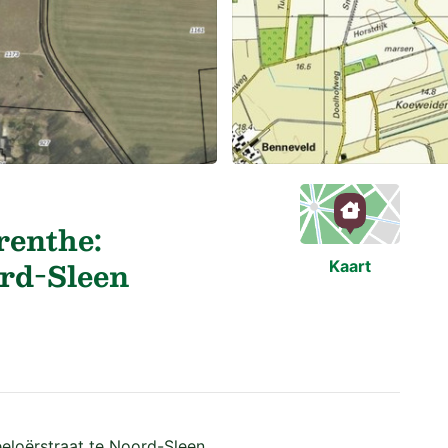
renthe:
ord-Sleen
Kaart
eloërstraat te Noord-Sleen