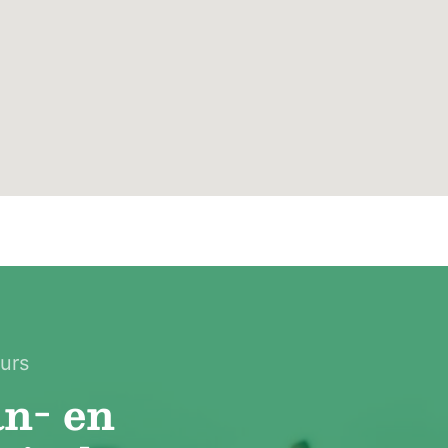
urs
an- en