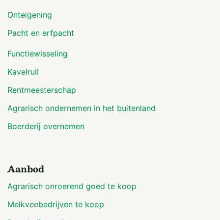
Onteigening
De akte van levering zal worden opgesteld c.q.
Pacht en erfpacht
worden verleden uiterlijk 20 maart 2026 bij
bovenvermeld notariskantoor.
Functiewisseling
Kavelruil
Inschrijver wordt er nadrukkelijk op gewezen dat zij
Rentmeesterschap
een onderzoeksplicht heeft ten aanzien van zaken
welke zij belangrijk acht voor het aangaan van een
Agrarisch ondernemen in het buitenland
koopovereenkomst.
Boerderij overnemen
Aanbod
Agrarisch onroerend goed te koop
Melkveebedrijven te koop