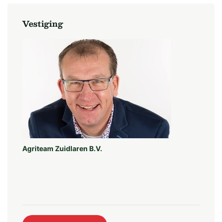
Vestiging
Betaling:
Bij aktepassering, de overdrachtsakte zal uiterlijk 20
maart 2026 dienen te passeren via het Notariskantoor
Borger-Odoorn te Borger.
Aanvaarding:
Vanaf aktepassering of zoveel eerder of later als
partijen onderling overeenkomen.
Jachtrecht:
Agriteam Zuidlaren B.V.
Het jachtrecht is verhuurd.
BOUWPLAN:
Jaar 2022 2023 2024 2025
mais aardappelen suikerbieten zomergerst