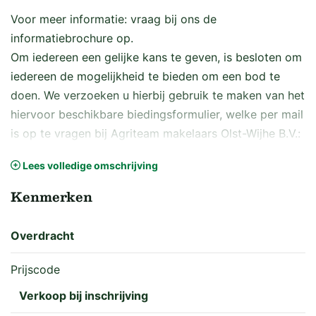
Voor meer informatie: vraag bij ons de
informatiebrochure op.
Om iedereen een gelijke kans te geven, is besloten om
iedereen de mogelijkheid te bieden om een bod te
doen. We verzoeken u hierbij gebruik te maken van het
hiervoor beschikbare biedingsformulier, welke per mail
is op te vragen bij Agriteam makelaars Olst-Wijhe B.V.:
olst-wijhe@agriteam.nl.
Lees volledige omschrijving
Biedingsformulieren kunnen uiterlijk worden
ingezonden tot woensdag 8 april 2026 tot 12.00 uur
Kenmerken
per email op olst-wijhe@agriteam.nl. Desgewenst kunt
u het formulier (in een gesloten enveloppe) op
Overdracht
afspraak ook persoonlijk afgeven op het kantoor aan
de Boxbergerweg 16a te Olst.
Prijscode
Verkoop bij inschrijving
Inzake de volgende kavel: