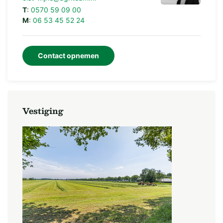
eerder als koop onvoorwaardelijk is
T
:
0570 59 09 00
Notaris: Bentum Nijboer Notarissen te Ommen
M
:
06 53 45 52 24
Prijs: op inschrijving
Contact opnemen
Het staat u vrij het perceel te betreden / te
bezichtigen.
Vestiging