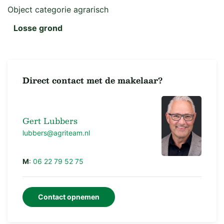
Object categorie agrarisch
Jachtrecht
Losse grond
Het jachtrecht is verhuurd
Drainage
Direct contact met de makelaar?
Er is geen drainage aanwezig
Aanvaarding
Gert Lubbers
1 november of na oogstbloot
lubbers@agriteam.nl
M
:
06 22 79 52 75
Contact opnemen