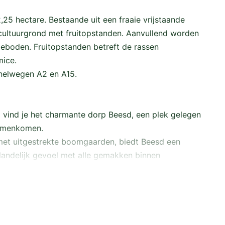
2,25 hectare. Bestaande uit een fraaie vrijstaande
 cultuurgrond met fruitopstanden. Aanvullend worden
geboden. Fruitopstanden betreft de rassen
ice.
snelwegen A2 en A15.
p vind je het charmante dorp Beesd, een plek gelegen
samenkomen.
et uitgestrekte boomgaarden, biedt Beesd een
andelijk gevoel met alle gemakken binnen
ronder winkels, scholen en sportfaciliteiten, en
edelijke sfeer. Dankzij de gunstige ligging nabij
n als Utrecht en Den Bosch uitstekend bereikbaar.
erdt, biedt tal van recreatieve mogelijkheden.