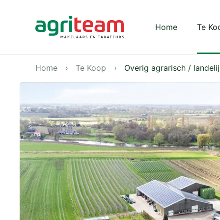
Darkmode: Off
Home
Te Ko
Home
Te Koop
Overig agrarisch / landel