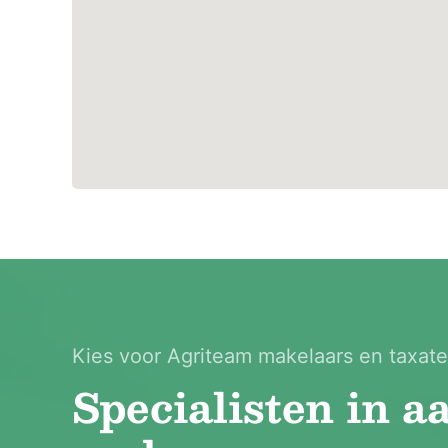
luxe en comfort. De slaapkamer beschikt over een
de tuin. De badkamer is voorzien van een dubbele
sunshower en ventilatie.
De royale hal, die naadloos overgaat in een prakt
op praktische wijze. Voorzien van een aanrecht, 
droger, is dit een ideale plek voor het dagelijk
praktische opbergruimte voor garderobe en huish
overzichtelijk blijft.
In de hal bevindt zich tevens de trap naar de 1e 
hangend closet, ventilatie en een praktisch fontein
Tevens biedt de hal toegang tot een extra kamer, 
Kies voor Agriteam makelaars en taxate
kantoor of hobbykamer. Deze extra kamer is ook 
Specialisten in a
1e verdieping: