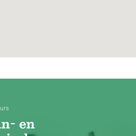
 inloopkast en de schuifpui geeft direct toegang tot
 wastafel, toilet, ruime inloopdouche, een
ische bijkeuken, combineert ruimte en functionaliteit
eigen boiler en aansluitingen voor wasmachine en
s gemak. De inbouwkast biedt bovendien volop
oudelijke benodigdheden, waardoor alles netjes en
verdieping en het toilet, uitgevoerd met een modern
tje.
die ideaal is voor bijvoorbeeld een praktijkruimte,
urs
direct toegankelijk vanuit de woonkamer.
an- en