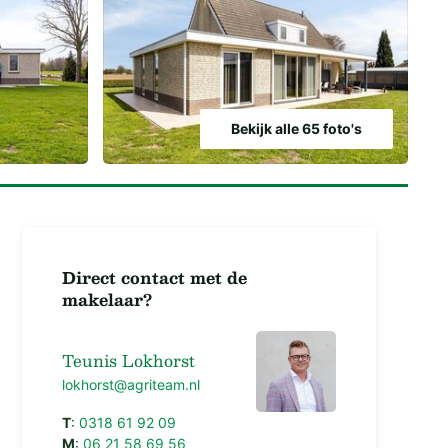
Bekijk alle 65 foto's
Direct contact met de
makelaar?
Teunis Lokhorst
lokhorst@agriteam.nl
T
:
0318 61 92 09
M
:
06 21 58 69 56