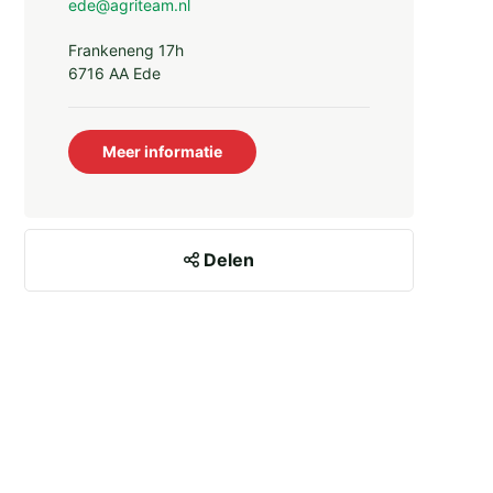
ede@agriteam.nl
Frankeneng 17h
6716 AA Ede
Meer informatie
Delen