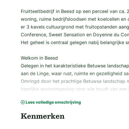
Fruitteeltbedrijf in Beesd op een perceel van ca. 
woning, ruime bedrijfsloodsen met koelcellen en
er 3 kavels cultuurgrond met fruitopstanden aan
Conference, Sweet Sensation en Doyenne du Com
Het geheel is centraal gelegen nabij belangrijke 
Welkom in Beesd
Gelegen in het karakteristieke Betuwse landscha
aan de Linge, waar rust, ruimte en gezelligheid 
Omringd door het prachtige Betuwse landschap m
heerlijke woonomgeving voor wie houdt van een l
handbereik.
Lees volledige omschrijving
Het dorp beschikt over diverse voorzieningen, waa
heeft een levendig dorpshart met een warme, gemo
Kenmerken
uitvalswegen en een eigen treinstation zijn stede
Het nabij gelegen Landgoed Heerlijkheid Mariënwa