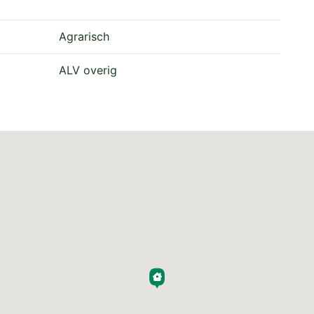
ledig drempelloos uitgevoerd, wat de woning
Agrarisch
dig wonen.
ALV overig
 een harmonieus geheel. De keuken heeft een luxe
een houten bartafel. Vanuit de keuken loopt u door
en de achtertuin.
e slaapkamer ensuite met een totale oppervlakte
dkamer op de begane grond, geeft een gevoel van