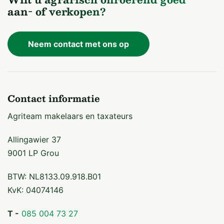
aan- of verkopen?
Wilt u de uitgebreide verkoopbrochure en/of het
biedingsformulier ontvangen? Vraag deze op bij ons
kantoor.
Neem contact met ons op
Contact informatie
Agriteam makelaars en taxateurs
Allingawier 37
9001 LP Grou
BTW: NL8133.09.918.B01
KvK: 04074146
T -
085 004 73 27