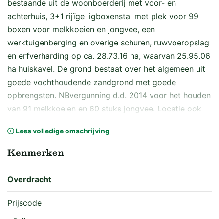
bestaande uit de woonboerderij met voor- en
achterhuis, 3+1 rijïge ligboxenstal met plek voor 99
boxen voor melkkoeien en jongvee, een
werktuigenberging en overige schuren, ruwvoeropslag
en erfverharding op ca. 28.73.16 ha, waarvan 25.95.06
ha huiskavel. De grond bestaat over het algemeen uit
goede vochthoudende zandgrond met goede
opbrengsten. NBvergunning d.d. 2014 voor het houden
van 91 melkkoeien en 60 stuks jongvee. Locatie ook
ideaal voor jongveelocatie, paardenliefhebbers en/of
Lees volledige omschrijving
andere bedrijfsmatige activiteiten.
Kenmerken
Kenmerken:
-Karakteristieke woonboerderij Elisabeth Hoeve;
Overdracht
-NB-vergunning aanwezig;
-Energielabel C;
Prijscode
-Goede vochthoudende zandgrond;