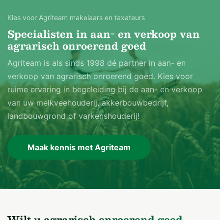
afmeting van ca. 6 m x 13. m. Het geheel is
Kies voor Agriteam makelaars en taxateurs
opgetrokken uit halfsteensmetselwerk met een houten
Specialisten in aan- en verkoop van
spantconstructie en is gedekt met pannen. De vloer is
agrarisch onroerend goed
verhard met beton.
Agriteam is als sinds 1998 dé partner in aan- en
Voorts aanwezig:
verkoop van agrarisch onroerend goed. Kies voor
- een vaste mestopslag;
ruime ervaring in begeleiding bij de aan- en verkoop
- een kavelpad verhard met plaatroosters en klinkers.
van uw melkveehouderij, akkerbouwbedrijf,
landbouwgrond of varkenshouderij!
Ruwvoeropslag
- 3 kuilplaten van ca. 8 m x 50 m, verhard met klinkers
Maak kennis met Agriteam
en asfalt op beton.
Erfverharding
Het erf is grotendeels verhard met klinkers en deels
asfalt.
Wilt u agrarisch onroerend goed