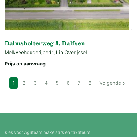
Dalmsholterweg 8, Dalfsen
Melkveehouderijbedrijf in Overijssel
Prijs op aanvraag
1
2
3
4
5
6
7
8
Volgende
Kies voor Agriteam makelaars en taxateurs