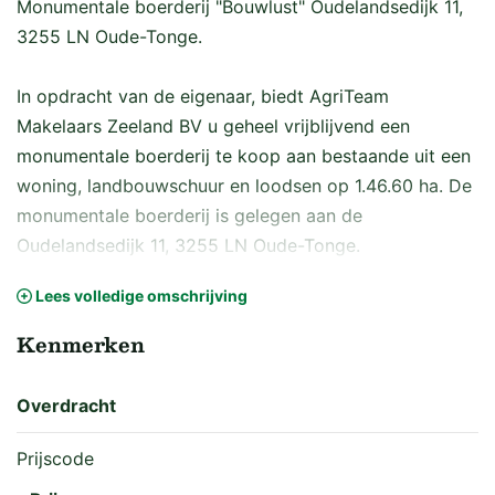
Monumentale boerderij "Bouwlust" Oudelandsedijk 11,
3255 LN Oude-Tonge.
In opdracht van de eigenaar, biedt AgriTeam
Makelaars Zeeland BV u geheel vrijblijvend een
monumentale boerderij te koop aan bestaande uit een
woning, landbouwschuur en loodsen op 1.46.60 ha. De
monumentale boerderij is gelegen aan de
Oudelandsedijk 11, 3255 LN Oude-Tonge.
Lees volledige omschrijving
Voor uitgebreide informatie raadpleeg de brochure die
op verzoek per email aan u wordt verzonden.
Kenmerken
Vraagprijs en levering
Overdracht
De vraagprijs is op aanvraag en bedraagt kosten
Prijscode
koper. Het tijdstip van juridische- en feitelijke levering