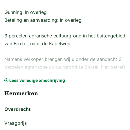
Gunning: In overleg
Betaling en aanvaarding: In overleg
3 percelen agrarische cultuurgrond in het buitengebied
van Boxtel, nabij de Kapelweg.
Namens verkoper brengen wij u onder de aandacht 3
percelen agrarische cultuurgrond te Boxtel. Het betreft
hier de volgende percelen;
Lees volledige omschrijving
• Boxtel, sectie I, nummer 408 en 1917, groot 7.250 m²
• Boxtel, sectie I, nummer 2047, groot 28.330 m²,
Kenmerken
• Boxtel, sectie L, nummer 569, groot 7.220 m²,
• Tezamen groot 42.800 m².
Overdracht
Het betreft hier 3 verschillende percelen agrarische
Vraagprijs
cultuurgrond, doch kort bij elkaar gelegen. Vrij van