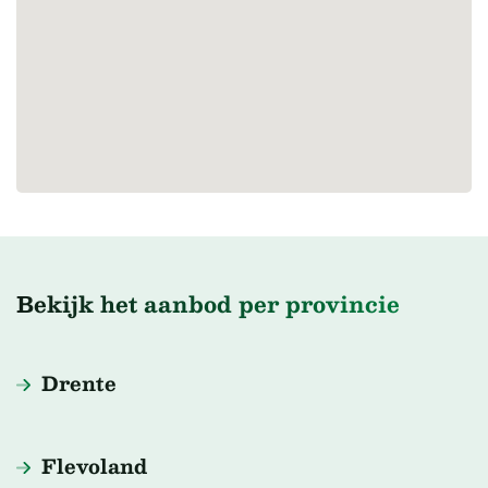
Termijn van inschrijven is tot 01 mei 2026 12.00 uur.
Gunning en aanvaarding in overleg.
Verkoper is vrij, om niet te hoeven gunnen en/of niet
aan de hoogste inschrijver te hoeven gunnen.
Alle inschrijvers zullen zo kort mogelijk na sluiting van
de inschrijftermijn geïnformeerd worden.
Bekijk het aanbod per provincie
Drente
Flevoland