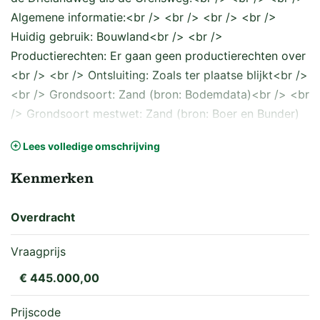
Algemene informatie:<br /> <br /> <br /> <br />
Huidig gebruik: Bouwland<br /> <br />
Productierechten: Er gaan geen productierechten over
<br /> <br /> Ontsluiting: Zoals ter plaatse blijkt<br />
<br /> Grondsoort: Zand (bron: Bodemdata)<br /> <br
/> Grondsoort mestwet: Zand (bron: Boer en Bunder)
<br /> <br /> Ontwatering: Zoals ter plaatse blijkt<br
Lees volledige omschrijving
/> <br /> Drainage: geen<br /> <br /> Jachtrecht:
Jachtrechten zijn verhuurd<br /> <br />
Kenmerken
Waterschapslasten: Op te vragen via
www.gblt.nl/waterschapslasten <br /> <br />
Overdracht
Herinrichtingsrente: N.v.t.<br /> <br />
Gebruiksoppervlakte: Zie www.boerenbunder.nl<br />
Vraagprijs
<br /> BP-/opstalrechten: Op de onroerende zaak
€ 445.000,00
rusten blijkens de Basisregistratie<br /> Kadaster en
het Digitaal Stelsel Omgevingswet geen bijzondere<br
Prijscode