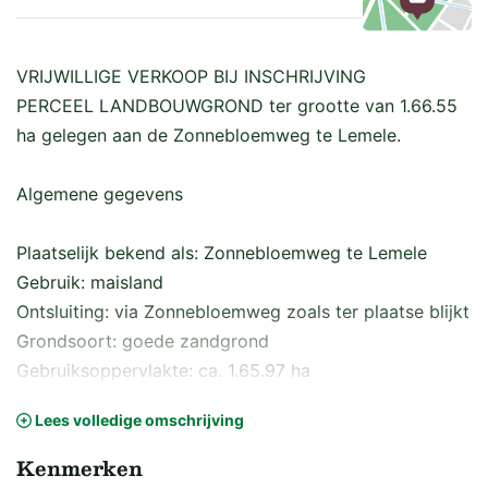
Kaart
VRIJWILLIGE VERKOOP BIJ INSCHRIJVING
PERCEEL LANDBOUWGROND ter grootte van 1.66.55
ha gelegen aan de Zonnebloemweg te Lemele.
Algemene gegevens
Plaatselijk bekend als: Zonnebloemweg te Lemele
Gebruik: maisland
Ontsluiting: via Zonnebloemweg zoals ter plaatse blijkt
Grondsoort: goede zandgrond
Gebruiksoppervlakte: ca. 1.65.97 ha
Gebruiksrechten: n.v.t.
Lees volledige omschrijving
Afwatering: via sloten zoals ter plaatse blijkt
Jacht: n.v.t.
Kenmerken