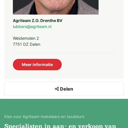
De waterschapslasten bedragen € 98,12 per ha
(Waterschap Drents Overijsselse Delta, aanslagjaar
2026)
Agriteam Z.O. Drenthe BV
lubbers@agriteam.nl
Waterwingebied/grondwaterbeschermingsgebied
Weidemolen 2
De kadastrale percelen zijn niet gelegen in een
7751 DZ Dalen
waterwingebied of
grondwaterbeschermingsgebied.
Meer informatie
Ruilverkavelingslasten
Op de kadastrale percelen rust geen
Delen
ruilverkavelingslasten.
Waterbronnen
Er zijn 2 waterbronnen aanwezig in de kadastrale
Kies voor Agriteam makelaars en taxateurs
percelen.
Specialisten in aan- en verkoop van