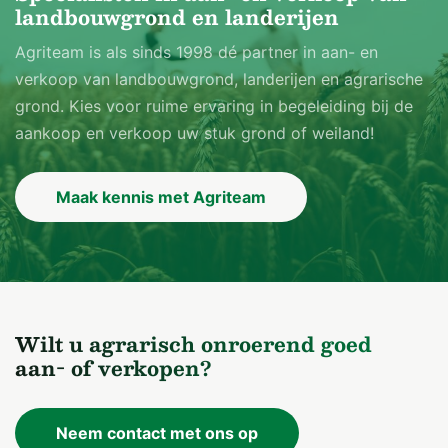
landbouwgrond en landerijen
Publiekrechtelijke beperkingen/Opstalrechten/Zakelijke
Agriteam is als sinds 1998 dé partner in aan- en
rechten
verkoop van landbouwgrond, landerijen en agrarische
Er zijn geen beperkingen bekend in de Landelijke
grond. Kies voor ruime ervaring in begeleiding bij de
Voorziening WKPB en de Basisregistratie Kadaster.
aankoop en verkoop uw stuk grond of weiland!
Er zijn tevens geen geregistreerde Zakelijke rechten of
Opstalrechten bekend in het Kadastrale register.
Maak kennis met Agriteam
Erfdienstbaarheden
Blijkens de laatste akte van levering is er een
erfdienstbaarheid gevestigd.
Er is een erfdienstbaarheid van weg gevestigd om
vanaf de westzijde van Mepperstraat 48 het perceel
Wilt u agrarisch onroerend goed
en de openbare weg "Mepperstraat" te bereiken.
aan- of verkopen?
Eigendom
Het registergoed is in eigendom bij opdrachtgever.
Neem contact met ons op