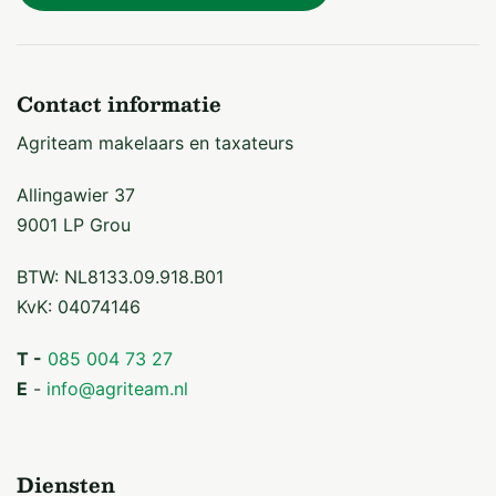
Aanvaarding
08-05-2026 of zoveel eerder of later als partijen
Contact informatie
samen nader overeenkomen
Agriteam makelaars en taxateurs
Allingawier 37
9001 LP Grou
BTW: NL8133.09.918.B01
KvK: 04074146
T -
085 004 73 27
E
-
info@agriteam.nl
Diensten