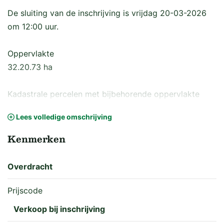
De sluiting van de inschrijving is vrijdag 20-03-2026
om 12:00 uur.
Oppervlakte
32.20.73 ha
Kadastrale percelen met bijbehorende oppervlakte
Zweeloo K 4066: 10.11.55 ha
Lees volledige omschrijving
Zweeloo K 4132: 22.09.18 ha
Kenmerken
Grondsoorten
-Veldpodzolgrond, leemarm en zwak lemig fijn zand
Overdracht
(Hn21);
-Veldpodzolgrond, lemig fijn zand (Hn23);
Prijscode
-Moerige podzolgrond met een veenkoloniaal dek en
Verkoop bij inschrijving
een moerige tussenlaag (iWp)