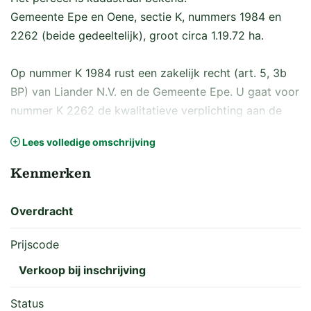
Gemeente Epe en Oene, sectie K, nummers 1984 en
2262 (beide gedeeltelijk), groot circa 1.19.72 ha.
Op nummer K 1984 rust een zakelijk recht (art. 5, 3b
BP) van Liander N.V. en de Gemeente Epe. U gaat voor
nummer K 2262 de kwalitatieve verplichting aan de
watergang, vallend onder de keur van Waterschap
Lees volledige omschrijving
Vallei en Veluwe, te onderhouden.
Kenmerken
Deze goed onderhouden kavel is de afgelopen jaren in
gebruik geweest als grasland.
Overdracht
De bodemsoort staat bekend als beekeerdgronden;
lemig fijn zand (pZg23).
Prijscode
De ontsluiting van het perceel is aan de Klarensweg.
Verkoop bij inschrijving
De ontwatering is goed vanwege de sloten rondom.
Status