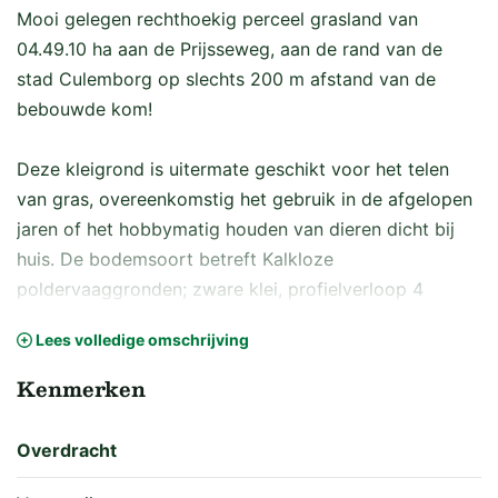
Mooi gelegen rechthoekig perceel grasland van
04.49.10 ha aan de Prijsseweg, aan de rand van de
stad Culemborg op slechts 200 m afstand van de
bebouwde kom!
Deze kleigrond is uitermate geschikt voor het telen
van gras, overeenkomstig het gebruik in de afgelopen
jaren of het hobbymatig houden van dieren dicht bij
huis. De bodemsoort betreft Kalkloze
poldervaaggronden; zware klei, profielverloop 4
(Rn44C).
Lees volledige omschrijving
Het betreft een perceel met goede ontsluiting. De
greppel over de lengterichting zorgt voor een
Kenmerken
gemakkelijke afvoer van overtollig water.
Overdracht
Het perceel is kadastraal bekend gemeente