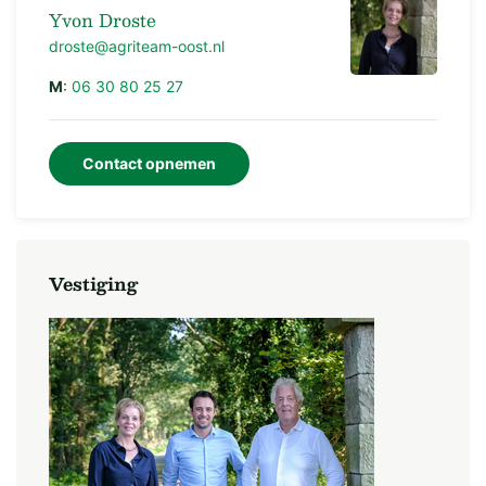
herontwikkeling uw plannen voor te leggen bij de
Yvon Droste
gemeente Rijssen-Holten.
droste@agriteam-oost.nl
M
:
06 30 80 25 27
Contact opnemen
Vestiging