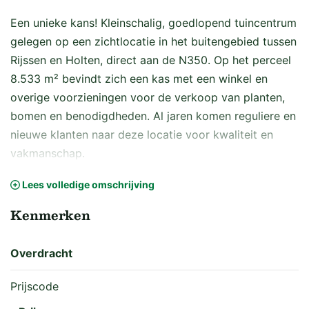
Een unieke kans! Kleinschalig, goedlopend tuincentrum
gelegen op een zichtlocatie in het buitengebied tussen
Rijssen en Holten, direct aan de N350. Op het perceel
8.533 m² bevindt zich een kas met een winkel en
overige voorzieningen voor de verkoop van planten,
bomen en benodigdheden. Al jaren komen reguliere en
nieuwe klanten naar deze locatie voor kwaliteit en
vakmanschap.
Lees volledige omschrijving
OMSCHRIJVING VAN DE LOCATIE
Kenmerken
Dit kleinschalig tuincentrum is al jaren gespecialiseerd
in de verkoop van tuinplanten, bomen en alle overige
Overdracht
benodigdheden. Op het perceel bevindt zich een kas,
type Venlo 6 kapper, welke in 2009 is gebouwd. De
Prijscode
kas heeft een afmeting van ca. 19,2 m x 24,5 m en