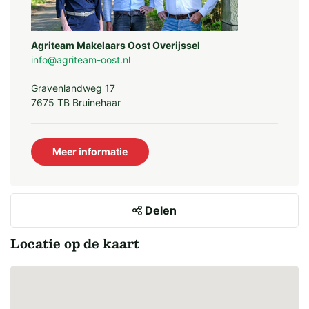
Bijzonderheden: Geen
Agriteam Makelaars Oost Overijssel
info@agriteam-oost.nl
Gravenlandweg 17
VARKENSSTAL 1
7675 TB Bruinehaar
Type: Vleesvarkens
Meer informatie
Bouwjaar: 1980
Afmeting: Ca. 62 m x 19 m = 1.178 m2
Delen
Gevels: Gemetselde spouwmuren
Locatie op de kaart
Spantconstructie: Stalen spanten