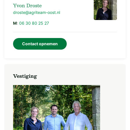
Yvon Droste
droste@agriteam-oost.nl
ACHTERHUIS
M
:
06 30 80 25 27
Bouwjaar: 1950
Contact opnemen
Afmetingen: Ca. 14 m x 12 m = 168 m²
Vloer: Beton
Vestiging
Gevels: Gemetselde spouwmuren
Dakbedekking: Asbesthoudende golfplaten op een met
isolatieplaten beschoten kap.
Inrichting: Opslagruimte en werkplaats