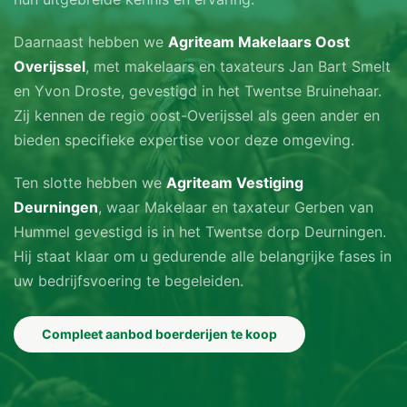
Dakbedekking: Asbesthoudende golfplaten op een met
Daarnaast hebben we
Agriteam Makelaars Oost
isolatieplaten beschoten kap.
Overijssel
, met makelaars en taxateurs Jan Bart Smelt
en Yvon Droste, gevestigd in het Twentse Bruinehaar.
Mestopslag: Ca. 800 m³
Zij kennen de regio oost-Overijssel als geen ander en
bieden specifieke expertise voor deze omgeving.
Inrichting: Aan beide zijgevels een centrale gang, 8
afdelingen voor 96 vleesvarkens op betonnen
Ten slotte hebben we
Agriteam Vestiging
roostervloeren in combinatie met een dichte vloer,
Deurningen
, waar Makelaar en taxateur Gerben van
betonnen en kunststof hokafscheiding.
Hummel gevestigd is in het Twentse dorp Deurningen.
Hij staat klaar om u gedurende alle belangrijke fases in
- Aantal plaatsen: 768 plaatsen
uw bedrijfsvoering te begeleiden.
- Voeren: Automatisch brijvoersysteem
Compleet aanbod boerderijen te koop
- Ventilatie: Mechanische voergangventilatie, in
combinatie met een combi-luchtwasser.