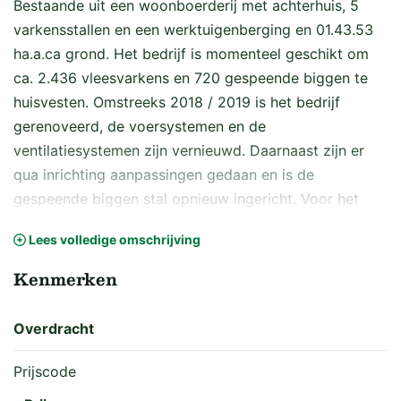
Bestaande uit een woonboerderij met achterhuis, 5
varkensstallen en een werktuigenberging en 01.43.53
ha.a.ca grond. Het bedrijf is momenteel geschikt om
ca. 2.436 vleesvarkens en 720 gespeende biggen te
huisvesten. Omstreeks 2018 / 2019 is het bedrijf
gerenoveerd, de voersystemen en de
ventilatiesystemen zijn vernieuwd. Daarnaast zijn er
qua inrichting aanpassingen gedaan en is de
gespeende biggen stal opnieuw ingericht. Voor het
bedrijf is een uitbreidingsvergunning aangevraagd
Lees volledige omschrijving
voor het houden van ca. 5.800 vleesvarken en 400
gespeende biggen. Een locatie met mogelijkheden!
Kenmerken
Omschrijving gebouwen
Overdracht
WOONHUIS
Prijscode