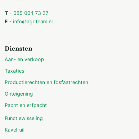
Dakbedekking: Asbesthoudende golfplaten op een met
T -
085 004 73 27
isolatieplaten beschoten kap.
E
-
info@agriteam.nl
Mestopslag: Ca. 500 m³
Diensten
Inrichting: Centrale gang aan de zijgevels, 7 afdelingen
voor 78 vleesvarkens en 3 afdelingen voor 96
Aan- en verkoop
vleesvarkens op betonnen roostervloeren in
Taxaties
combinatie met een dichte vloer, kunststof
Productierechten en fosfaatrechten
hokafscheiding, gemetselde afdelingswanden.
Onteigening
- Aantal plaatsen: 834 plaatsen
Pacht en erfpacht
- Voeren: Automatisch brijvoersysteem
Functiewisseling
Kavelruil
- Ventilatie: Mechanische plafondventilatie