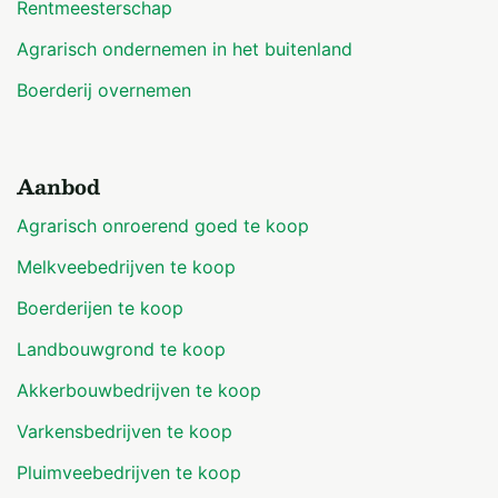
Rentmeesterschap
Bijzonderheden: Aanbouw van ca. 4 m x 18 m = 72
Agrarisch ondernemen in het buitenland
m², hierin bevinden zich de voerkeuken en een
Boerderij overnemen
kantoor.
Aanbod
VARKENSSTAL 4
Agrarisch onroerend goed te koop
Melkveebedrijven te koop
Type: Vleesvarkens
Boerderijen te koop
Bouwjaar: 1950
Landbouwgrond te koop
Akkerbouwbedrijven te koop
Afmeting: Ca. 39 m x 12 m = 468 m2
Varkensbedrijven te koop
Gevels: Gemetselde spouwmuren, aan de buitenzijde
Pluimveebedrijven te koop
bekleed met damwandprofielplaten.