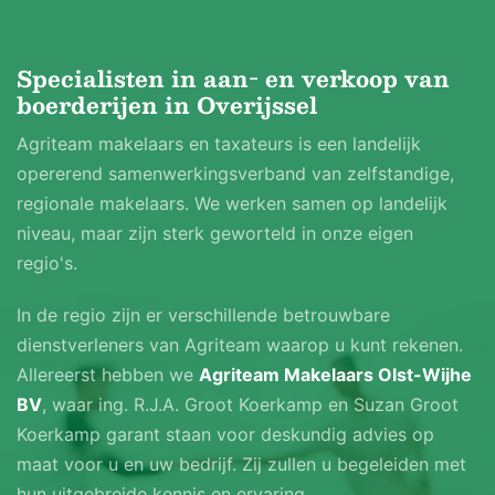
Bijzonderheden: Geen
Specialisten in aan- en verkoop van
boerderijen in Overijssel
Agriteam makelaars en taxateurs is een landelijk
VARKENSSTAL 2
opererend samenwerkingsverband van zelfstandige,
regionale makelaars. We werken samen op landelijk
Type: Vleesvarkensstal
niveau, maar zijn sterk geworteld in onze eigen
regio's.
Bouwjaar: 1980
In de regio zijn er verschillende betrouwbare
dienstverleners van Agriteam waarop u kunt rekenen.
Afmeting: Ca. 30 m x 28 m = 840 m2
Allereerst hebben we
Agriteam Makelaars Olst-Wijhe
BV
, waar ing. R.J.A. Groot Koerkamp en Suzan Groot
Gevels: Gemetselde spouwmuren
Koerkamp garant staan voor deskundig advies op
maat voor u en uw bedrijf. Zij zullen u begeleiden met
Spantconstructie: Stalen spanten
hun uitgebreide kennis en ervaring.