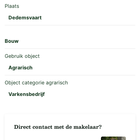
Plaats
Isolerende voorzieningen: Thermopane beglazing
Dedemsvaart
Verwarming: Centrale verwarming
Bouw
Nutsvoorzieningen: elektra en rioolaansluiting.
Gebruik object
Indeling:
Agrarisch
- Begane grond: Hal met trapopgang, woonkamer,
Object categorie agrarisch
keuken, toilet, slaapkamer en badkamer.
Varkensbedrijf
- Verdieping: Overloop, 2 slaapkamers en een
badkamer
Direct contact met de makelaar?
Bijzonderheden: Geen