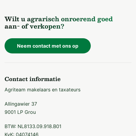
Bijzonderheden: Geen
Wilt u agrarisch onroerend goed
aan- of verkopen?
VARKENSSTAL 3
Neem contact met ons op
Type: Vleesvarkens
Contact informatie
Bouwjaar: 1980
Agriteam makelaars en taxateurs
Afmeting: Ca. 68 m x 18 m = 1.224 m2
Allingawier 37
Gevels: Gemetselde spouwmuren
9001 LP Grou
BTW: NL8133.09.918.B01
Spantconstructie: Stalen spanten
KvK: 04074146