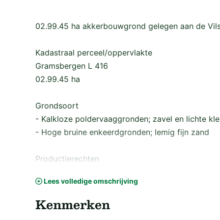
02.99.45 ha akkerbouwgrond gelegen aan de Vil
Kadastraal perceel/oppervlakte
Gramsbergen L 416
02.99.45 ha
Grondsoort
- Kalkloze poldervaaggronden; zavel en lichte klei
- Hoge bruine enkeerdgronden; lemig fijn zand
Productierechten
In de overdracht en levering zijn geen productie
Lees volledige omschrijving
Waterschapslasten (Waterschap Vechtstromen)
Kenmerken
De waterschapslasten bedragen € 82,22 (aanslag