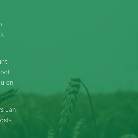
n
rk
unt
root
 u en
rs Jan
ost-