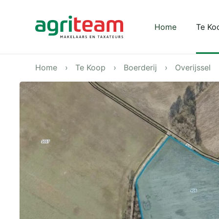
Darkmode: Off
Home
Te Ko
Home
Te Koop
Boerderij
Overijssel