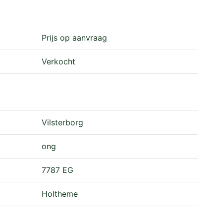
aterwingebied/grondwaterbeschermingsgebied.
Prijs op aanvraag
Verkocht
 Verontreinigd gebied (NV-gebied).
srente.
Vilsterborg
ong
d in de Basisregistratie Kadaster
7787 EG
cht van overweg.
Holtheme