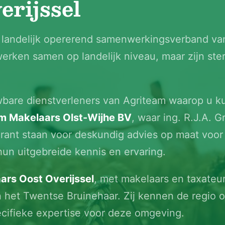
erijssel
n landelijk opererend samenwerkingsverband va
erken samen op landelijk niveau, maar zijn ste
uwbare dienstverleners van Agriteam waarop u k
m Makelaars Olst-Wijhe BV
, waar ing. R.J.A. G
ant staan voor deskundig advies op maat voor
 hun uitgebreide kennis en ervaring.
ars Oost Overijssel
, met makelaars en taxateu
n het Twentse Bruinehaar. Zij kennen de regio o
ecifieke expertise voor deze omgeving.