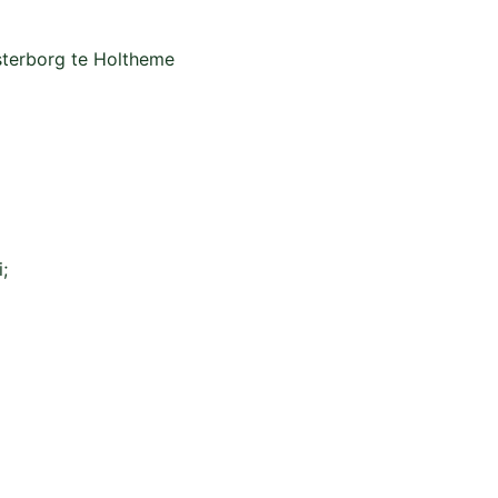
sterborg te Holtheme
;
rechten begrepen.
jaar 2026) per ha.