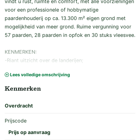
vindt u rust, ruimte en comfort, met alle voorzieningen
voor een professionele of hobbymatige
paardenhouderij op ca. 13.300 m² eigen grond met
mogelijkheid van meer grond. Ruime vergunning voor
57 paarden, 28 paarden in opfok en 30 stuks vleesvee.
KENMERKEN:
-Riant uitzicht over de landerijen;
-Royale kavel van ca. 13.300 m² met mogelijkheid
Lees volledige omschrijving
meer grond;
-Ruime vergunning;
Kenmerken
-Goed onderhouden;
-Zwolle en Deventer op korte afstand;
Overdracht
-Nabij verbindingswegen.
Prijscode
Meer informatie? Vraag dan de uitgebreide
Prijs op aanvraag
verkoopbrochure op bij ons kantoor.