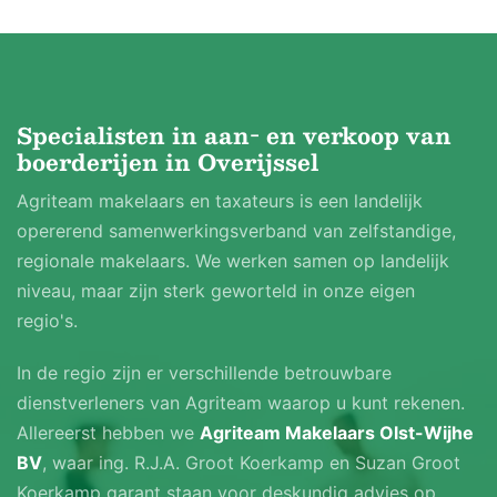
Functieaanduidingen Paardenhouderij en Intensieve
Veehouderij, maatvoering maximum aantal
wooneenheden 2.
Specialisten in aan- en verkoop van
boerderijen in Overijssel
Dit paardenbedrijf is gelegen in het buitengebied van
Olst, een dorp aan de IJssel tussen de Hanzesteden
Agriteam makelaars en taxateurs is een landelijk
Deventer en Zwolle. Olst is een gezellig dorp met veel
opererend samenwerkingsverband van zelfstandige,
groen en waterrijke omgeving. Voor de dagelijkse
regionale makelaars. We werken samen op landelijk
boodschappen, diverse basisscholen en horeca kunt u
niveau, maar zijn sterk geworteld in onze eigen
terecht in Olst. Olst heeft een gezellig centrum met
regio's.
een divers aanbod van winkels (supermarkten,
In de regio zijn er verschillende betrouwbare
drogisterij, cadeauwinkels, kledingwinkels, etc.) en
dienstverleners van Agriteam waarop u kunt rekenen.
horecagelegenheden. Tevens is er een actief
Allereerst hebben we
Agriteam Makelaars Olst-Wijhe
verenigingsleven in Olst en het nabij gelegen Boskamp.
BV
, waar ing. R.J.A. Groot Koerkamp en Suzan Groot
Koerkamp garant staan voor deskundig advies op