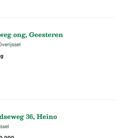
eg ong, Geesteren
verijssel
ag
dseweg 36, Heino
ssel
0.000