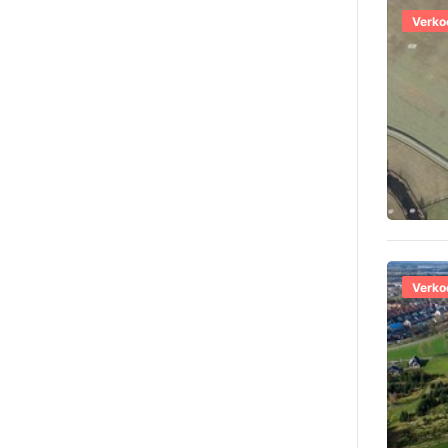
Verko
Verko