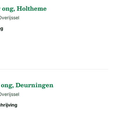
g ong, Holtheme
verijssel
ag
 ong, Deurningen
verijssel
hrijving