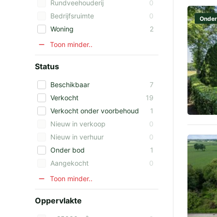
Rundveehouderij
0
Bedrijfsruimte
0
Onder
Woning
2
Toon minder..
Status
Beschikbaar
7
Verkocht
19
Verkocht onder voorbehoud
1
Nieuw in verkoop
0
Nieuw in verhuur
0
Onder bod
1
Aangekocht
0
Toon minder..
Oppervlakte