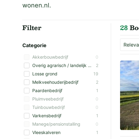
wonen.nl.
Filter
28
Boe
Categorie
Akkerbouwbedrijf
0
Overig agrarisch / landelijk vastgoed
2
Losse grond
19
Melkveehouderijbedrijf
2
Paardenbedrijf
1
Pluimveebedrijf
0
Tuinbouwbedrijf
0
Varkensbedrijf
1
Manege/pensionstalling
0
Vleeskalveren
1