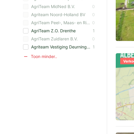
AgriTeam MidNed B.V.
0
Agriteam Noord-Holland BV
0
AgriTeam Peel-, Maas- en Rivierengebied
0
AgriTeam Z.O. Drenthe
1
AgriTeam Zuidlaren B.V.
0
Agriteam Vestiging Deurningen
1
Toon minder..
Verko