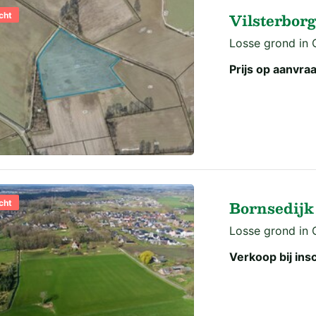
Vilsterbor
cht
Losse grond in O
Prijs op aanvra
Bornsedijk
cht
Losse grond in O
Verkoop bij insc