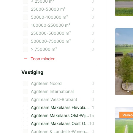
< 25000 m²
0
25000-50000 m²
0
50000-100000 m²
0
100000-250000 m²
0
250000-500000 m²
0
500000-750000 m²
0
> 750000 m²
0
Toon minder..
Vestiging
Agriteam Noord
0
Agriteam International
0
AgriTeam West-Brabant
0
AgriTeam Makelaars Flevoland
1
Verko
Agriteam Makelaars Olst-Wijhe
15
AgriTeam Makelaars Oost Overijssel B.V.
10
Agriteam & Landelijk-Wonen.nl Makelaars Zeeland
0