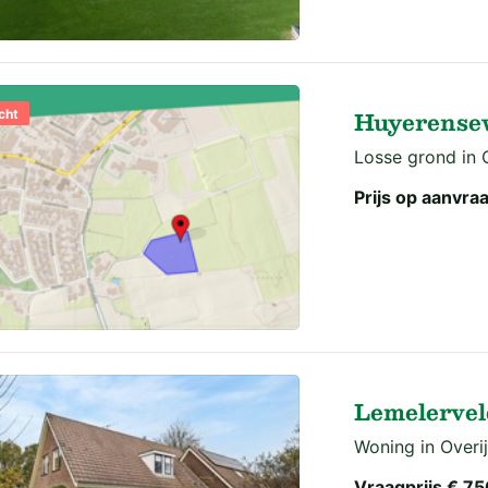
Huyerensew
cht
Losse grond in O
Prijs op aanvra
Lemelervel
Woning in Overij
Vraagprijs
€ 75