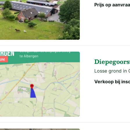
Prijs op aanvra
Diepegoors
cht
Losse grond in O
Verkoop bij insc