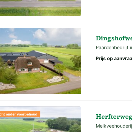
Dingshofwe
Paardenbedrijf i
Prijs op aanvra
Herfterweg
cht onder voorbehoud
Melkveehouderijb