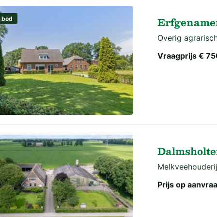
Erfgenamen
 bod
Overig agrarisch
Vraagprijs
€ 75
Dalmsholte
Melkveehouderijb
Prijs op aanvra