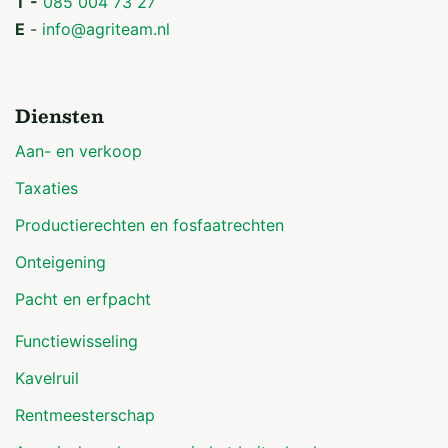
T -
085 004 73 27
E
-
info@agriteam.nl
Diensten
Aan- en verkoop
Taxaties
Productierechten en fosfaatrechten
Onteigening
Pacht en erfpacht
Functiewisseling
Kavelruil
Rentmeesterschap