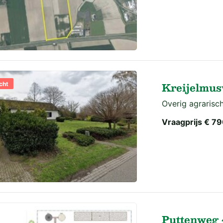
Kreijelmus
cht
Overig agrarisch
Vraagprijs
€ 79
Puttenweg 