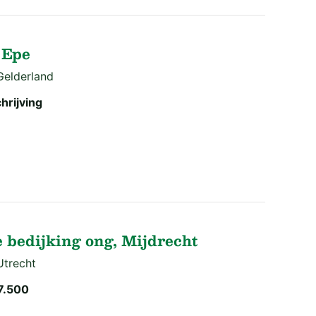
 Epe
Gelderland
hrijving
e bedijking ong, Mijdrecht
Utrecht
7.500