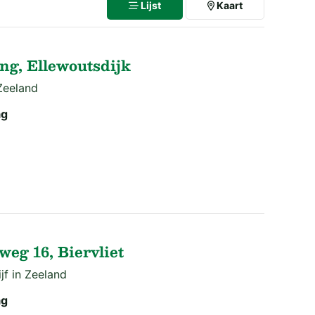
Lijst
Kaart
ng, Ellewoutsdijk
Zeeland
ag
weg 16, Biervliet
f in Zeeland
ag