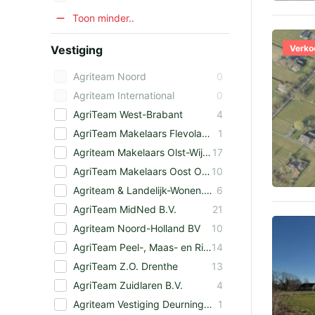
Toon minder..
Vestiging
Verko
Agriteam Noord
0
Agriteam International
0
AgriTeam West-Brabant
4
AgriTeam Makelaars Flevoland
1
Agriteam Makelaars Olst-Wijhe
17
AgriTeam Makelaars Oost Overijssel B.V.
10
Agriteam & Landelijk-Wonen.nl Makelaars Zeeland
6
AgriTeam MidNed B.V.
21
Agriteam Noord-Holland BV
10
AgriTeam Peel-, Maas- en Rivierengebied
14
AgriTeam Z.O. Drenthe
13
AgriTeam Zuidlaren B.V.
4
Agriteam Vestiging Deurningen
1