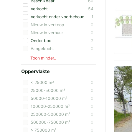
Beschikbaar
60
Verkocht
54
Verkocht onder voorbehoud
1
Nieuw in verkoop
0
Nieuw in verhuur
0
Onder bod
2
Aangekocht
0
Toon minder..
Oppervlakte
< 25000 m²
0
25000-50000 m²
0
50000-100000 m²
0
100000-250000 m²
0
250000-500000 m²
0
500000-750000 m²
0
> 750000 m²
0