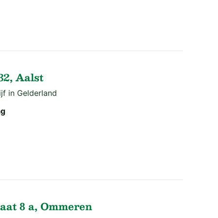
2, Aalst
f in Gelderland
ag
aat 8 a, Ommeren