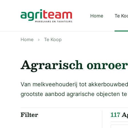
Darkmode: Off
Home
Te Ko
Home
Te Koop
Agrarisch onroer
Van melkveehouderij tot akkerbouwbedri
grootste aanbod agrarische objecten te
Filter
117
Ag