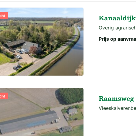
Kanaaldijk
cht
Overig agrarisch
Prijs op aanvra
Raamsweg 1
cht
Vleeskalverenbed