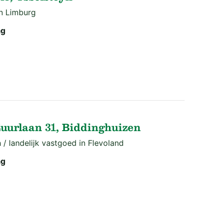
in Limburg
ag
Zuurlaan 31, Biddinghuizen
 / landelijk vastgoed in Flevoland
ag