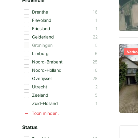
Provincie
Drenthe
16
Flevoland
1
Friesland
1
Gelderland
22
Groningen
0
Verko
Limburg
6
Noord-Brabant
25
Noord-Holland
10
Overijssel
28
Utrecht
2
Zeeland
5
Zuid-Holland
1
Toon minder..
Status