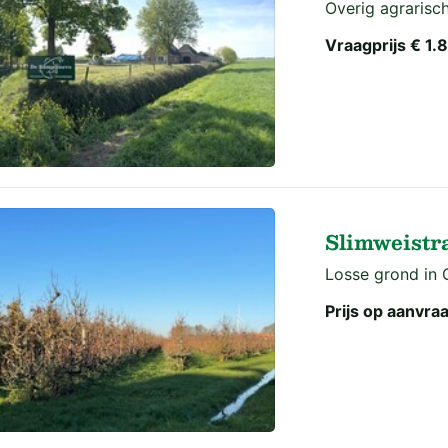
Overig agrarisch
Vraagprijs
€ 1.
Slimweistr
Losse grond in 
Prijs op aanvra