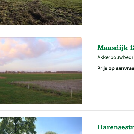
Maasdijk 13
Akkerbouwbedrij
Prijs op aanvra
Harensestr