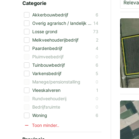
Categorie
Akkerbouwbedrijf
6
Overig agrarisch / landelijk vastgoed
14
Losse grond
73
Melkveehouderijbedrijf
2
Paardenbedrijf
4
Pluimveebedrijf
0
Tuinbouwbedrijf
6
Varkensbedrijf
5
Manege/pensionstalling
0
Vleeskalveren
1
Rundveehouderij
0
Bedrijfsruimte
0
Woning
6
Toon minder..