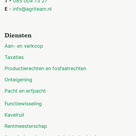
T -
085 004 73 27
E
-
info@agriteam.nl
Diensten
Aan- en verkoop
Taxaties
Productierechten en fosfaatrechten
Onteigening
Pacht en erfpacht
Functiewisseling
Kavelruil
Rentmeesterschap