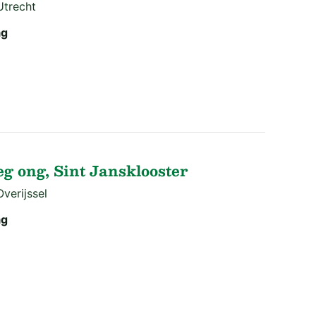
Utrecht
ag
g ong, Sint Jansklooster
verijssel
ag