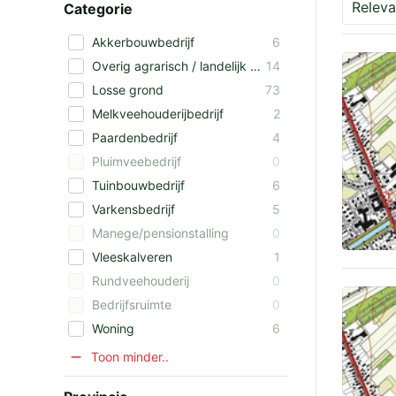
Categorie
Akkerbouwbedrijf
6
Overig agrarisch / landelijk vastgoed
14
Losse grond
73
Melkveehouderijbedrijf
2
Paardenbedrijf
4
Pluimveebedrijf
0
Tuinbouwbedrijf
6
Varkensbedrijf
5
Manege/pensionstalling
0
Vleeskalveren
1
Rundveehouderij
0
Bedrijfsruimte
0
Woning
6
Toon minder..