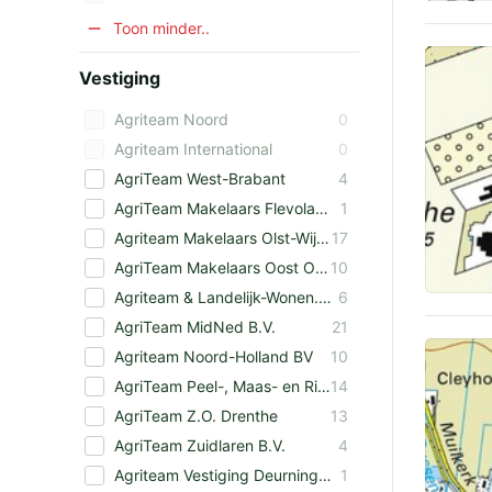
Toon minder..
Vestiging
Agriteam Noord
0
Agriteam International
0
AgriTeam West-Brabant
4
AgriTeam Makelaars Flevoland
1
Agriteam Makelaars Olst-Wijhe
17
AgriTeam Makelaars Oost Overijssel B.V.
10
Agriteam & Landelijk-Wonen.nl Makelaars Zeeland
6
AgriTeam MidNed B.V.
21
Agriteam Noord-Holland BV
10
AgriTeam Peel-, Maas- en Rivierengebied
14
AgriTeam Z.O. Drenthe
13
AgriTeam Zuidlaren B.V.
4
Agriteam Vestiging Deurningen
1