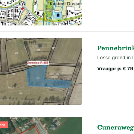
Pennebrink
Losse grond in 
Vraagprijs
€ 79
Cuneraweg
cht