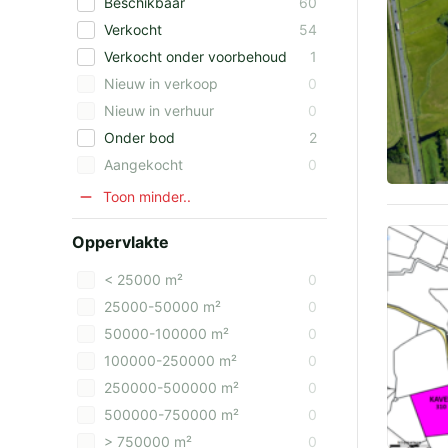
Beschikbaar
60
Verkocht
54
Verkocht onder voorbehoud
1
Nieuw in verkoop
0
Nieuw in verhuur
0
Onder bod
2
Aangekocht
0
Toon minder..
Oppervlakte
< 25000 m²
0
25000-50000 m²
0
50000-100000 m²
0
100000-250000 m²
0
250000-500000 m²
0
500000-750000 m²
0
> 750000 m²
0