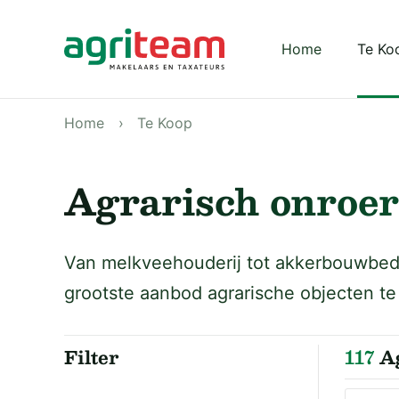
Darkmode: Off
Home
Te Ko
Home
Te Koop
Agrarisch onroer
Van melkveehouderij tot akkerbouwbedri
grootste aanbod agrarische objecten te
Filter
117
Ag