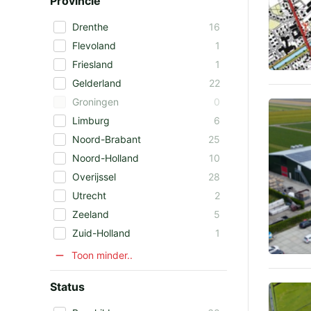
Provincie
Drenthe
16
Flevoland
1
Friesland
1
Gelderland
22
Groningen
0
Limburg
6
Noord-Brabant
25
Noord-Holland
10
Overijssel
28
Utrecht
2
Zeeland
5
Zuid-Holland
1
Toon minder..
Status