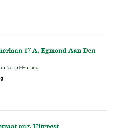
erlaan 17 A, Egmond Aan Den
 in Noord-Holland
ag
traat ong, Uitgeest