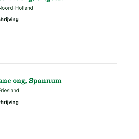
 Noord-Holland
hrijving
eane ong, Spannum
Friesland
hrijving