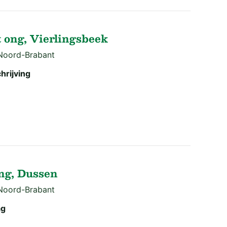
t ong, Vierlingsbeek
 Noord-Brabant
hrijving
ng, Dussen
 Noord-Brabant
ag