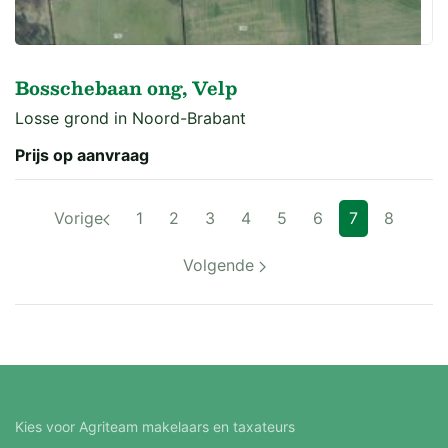
Bosschebaan ong, Velp
Losse grond in Noord-Brabant
Prijs op aanvraag
Vorige
1
2
3
4
5
6
7
8
Volgende
Kies voor Agriteam makelaars en taxateurs