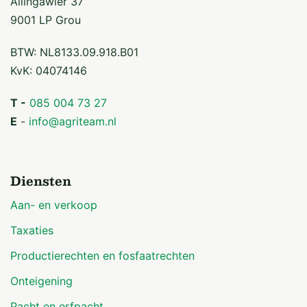
Allingawier 37
9001 LP Grou
BTW: NL8133.09.918.B01
KvK: 04074146
T -
085 004 73 27
E
-
info@agriteam.nl
Diensten
Aan- en verkoop
Taxaties
Productierechten en fosfaatrechten
Onteigening
Pacht en erfpacht