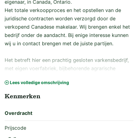
eigenaar, in Canada, Ontario.
Het totale verkoopproces en het opstellen van de
juridische contracten worden verzorgd door de
verkopend Canadese makelaar. Wij brengen enkel het
bedrijf onder de aandacht. Bij enige interesse kunnen
wij u in contact brengen met de juiste partijen.
Het betreft hier een prachtig gesloten varkensbedrijf,
met eigen voerfabriek, bijbehorende agrarische
cultuurgrond en bedrijfswoning. De complete
Lees volledige omschrijving
mestafzet is geregeld middels de Miley eisen. Dit
houdt in dat je schriftelijk moet onderbouwen dat er
Kenmerken
voldoende mestafzet gerealiseerd is voor het bedrijf.
De dieren zijn hoge gezondheid status, en daarmee
Overdracht
antibiotica vrij. Daarmee is het bedrijf Maple Leaf
gecertificeerd.
Prijscode