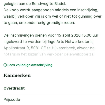
gelegen aan de Rondweg te Bladel.
De koop wordt aangeboden middels een inschrijving,
waarbij verkoper vrij is om wel of niet tot gunning over
te gaan, en zonder enig grondige reden.
De inschrijvingen dienen voor 15 april 2026 15.00 uur
ingeleverd te worden bij Inge Arts Netwerknotaris,
Apollostraat 9, 5081 GE te Hilvarenbeek, alwaar de
notaris in het bijzijn van verkoper de enveloppe zal
openen. Alle inschrijvers worden op zo kort mogelijk
Lees volledige omschrijving
termijn geïnformeerd of hun inschrijving wel of niet
geaccepteerd wordt. Benoemde notaris zal de
Kenmerken
juridische levering verzorgen tegen een afgesproken
honorarium. De juridische levering van het perceel
Overdracht
staat ingepland op 07 mei 2026, om 15.00 uur.
Prijscode
KADASTRALE GEGEVENS