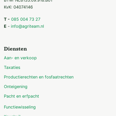
BTW: NL8133.09.918.B01
KvK: 04074146
T -
085 004 73 27
E
-
info@agriteam.nl
Diensten
Aan- en verkoop
Taxaties
Productierechten en fosfaatrechten
Onteigening
Pacht en erfpacht
Functiewisseling