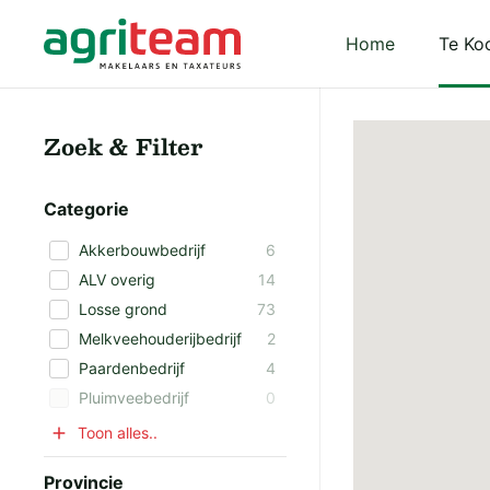
Darkmode: 
Home
Te Ko
Zoek & Filter
Categorie
Akkerbouwbedrijf
6
ALV overig
14
Losse grond
73
Melkveehouderijbedrijf
2
Paardenbedrijf
4
Pluimveebedrijf
0
Toon alles..
Provincie