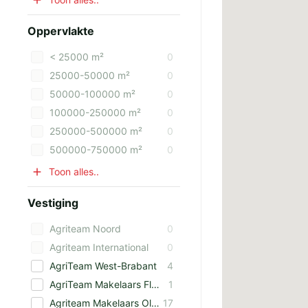
Oppervlakte
< 25000 m²
0
25000-50000 m²
0
50000-100000 m²
0
100000-250000 m²
0
250000-500000 m²
0
500000-750000 m²
0
Toon alles..
Vestiging
Agriteam Noord
0
Agriteam International
0
AgriTeam West-Brabant
4
AgriTeam Makelaars Flevoland
1
Agriteam Makelaars Olst-Wijhe
17