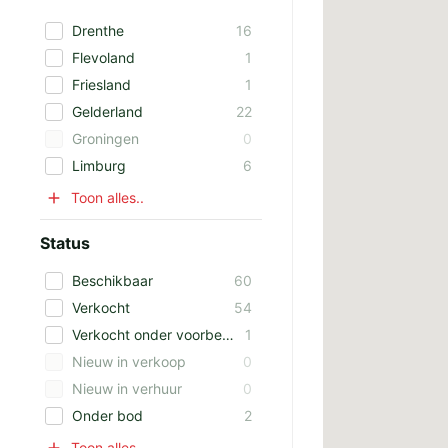
Drenthe
16
Flevoland
1
Friesland
1
Gelderland
22
Groningen
0
Limburg
6
Toon alles..
Status
Beschikbaar
60
Verkocht
54
Verkocht onder voorbehoud
1
Nieuw in verkoop
0
Nieuw in verhuur
0
Onder bod
2
Toon alles..