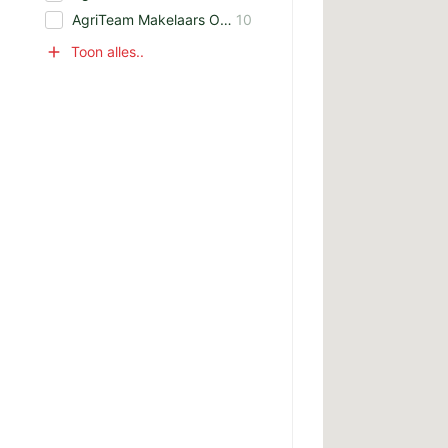
AgriTeam Makelaars Oost Overijssel B.V.
10
Toon alles..