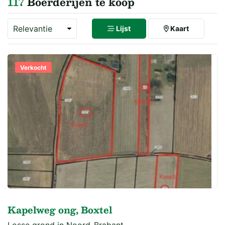
117
Boerderijen te koop
Lijst
Kaart
Verkocht
Kapelweg ong, Boxtel