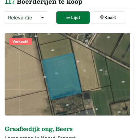
117
Boerderijen te koop
Lijst
Kaart
Verkocht
Graafsedijk ong, Beers