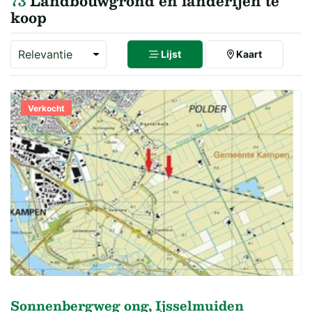
73
Landbouwgrond en landerijen te
koop
Lijst
Kaart
Verkocht
Sonnenbergweg ong, Ijsselmuiden